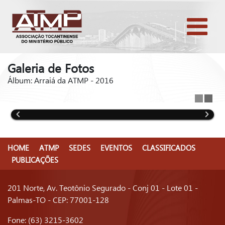
Galeria de Fotos
Álbum: Arraiá da ATMP - 2016
HOME
ATMP
SEDES
EVENTOS
CLASSIFICADOS
PUBLICAÇÕES
201 Norte, Av. Teotônio Segurado - Conj 01 - Lote 01 -
Palmas-TO - CEP: 77001-128
Fone: (63) 3215-3602