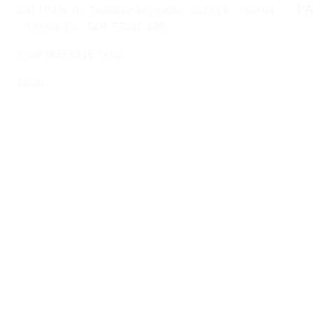
PA
201 Norte, Av. Teotônio Segurado - Conj 01 - Lote 01
- Palmas-TO - CEP: 77001-128
Fone: (63) 3215-3602
Email:
atmp.to@gmail.com