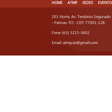
HOME
ATMP
SEDES
EVENTO
201 Norte, Av. Teotônio Segurado 
- Palmas-TO - CEP: 77001-128
Fone: (63) 3215-3602
Email:
atmp.to@gmail.com